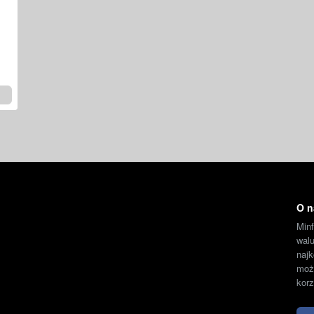
O n
Min
wal
naj
moż
korz