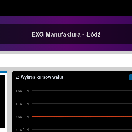
EXG Manufaktura - Łódź
Wykres kursów walut
4.66 PLN
4.16 PLN
3.66 PLN
3.16 PLN