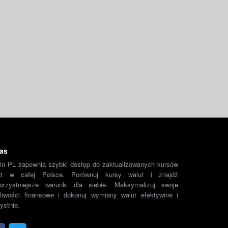
as
fin PL zapewnia szybki dostęp do zaktualizowanych kursów
ut w całej Polsce. Porównuj kursy walut i znajdź
korzystniejsze warunki dla siebie. Maksymalizuj swoje
liwości finansowe i dokonuj wymiany walut efektywnie i
ystnie.