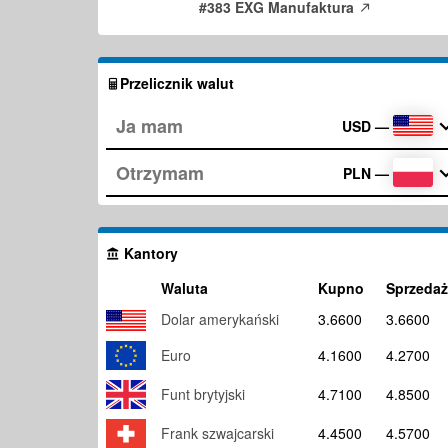
#383 EXG Manufaktura
Przelicznik walut
USD
—
PLN
—
Kantory
Waluta
Kupno
Sprzedaż
Dolar amerykański
3.6600
3.6600
Euro
4.1600
4.2700
Funt brytyjski
4.7100
4.8500
Frank szwajcarski
4.4500
4.5700