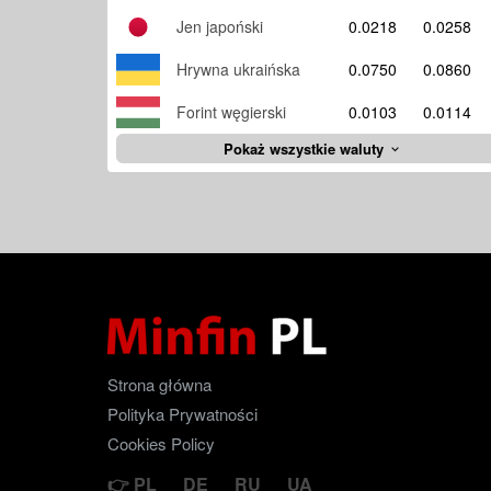
Jen japoński
0.0218
0.0258
Hrywna ukraińska
0.0750
0.0860
Forint węgierski
0.0103
0.0114
Pokaż wszystkie waluty
Strona główna
Polityka Prywatności
Cookies Policy
PL
DE
RU
UA