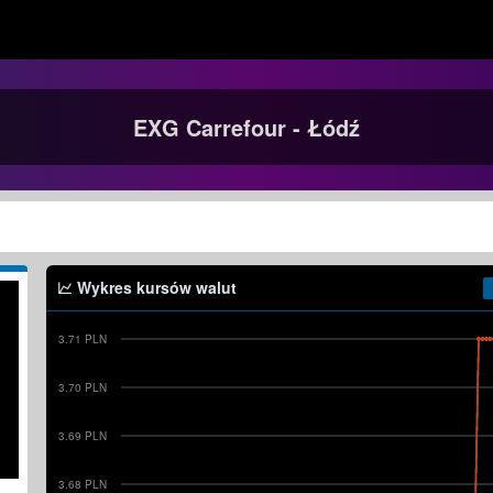
EXG Carrefour - Łódź
Wykres kursów walut
3.71 PLN
3.70 PLN
3.69 PLN
3.68 PLN