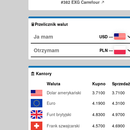
#382 EXG Carrefour
Przelicznik walut
USD
—
PLN
—
Kantory
Waluta
Kupno
Sprzedaż
Dolar amerykański
3.7100
3.7100
Euro
4.1900
4.3100
Funt brytyjski
4.8300
4.9700
Frank szwajcarski
4.5700
4.6900