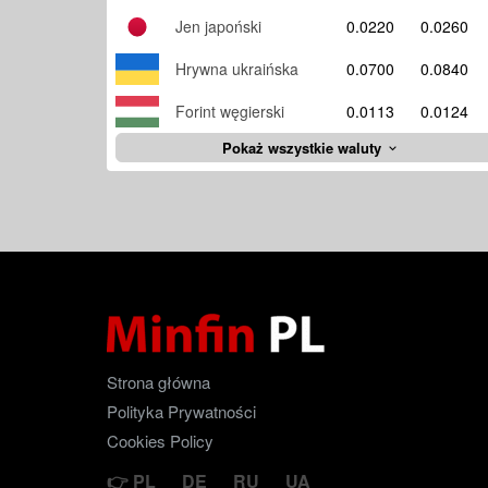
Jen japoński
0.0220
0.0260
Hrywna ukraińska
0.0700
0.0840
Forint węgierski
0.0113
0.0124
Pokaż wszystkie waluty
Strona główna
Polityka Prywatności
Cookies Policy
PL
DE
RU
UA