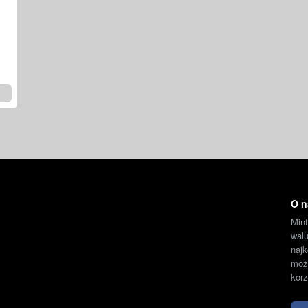
O n
Min
wal
naj
moż
korz