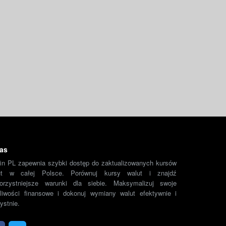
as
fin PL zapewnia szybki dostęp do zaktualizowanych kursów
ut w całej Polsce. Porównuj kursy walut i znajdź
korzystniejsze warunki dla siebie. Maksymalizuj swoje
liwości finansowe i dokonuj wymiany walut efektywnie i
ystnie.