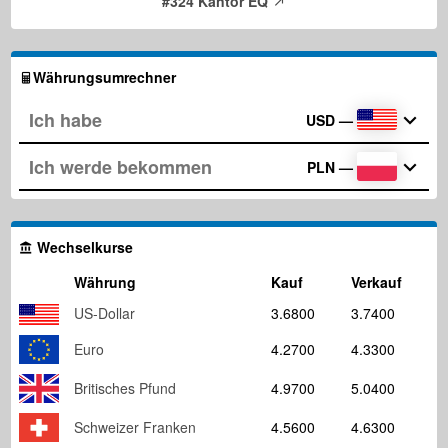
#324 Kantor EQ
Währungsumrechner
USD
—
PLN
—
Wechselkurse
Währung
Kauf
Verkauf
US-Dollar
3.6800
3.7400
Euro
4.2700
4.3300
Britisches Pfund
4.9700
5.0400
Schweizer Franken
4.5600
4.6300