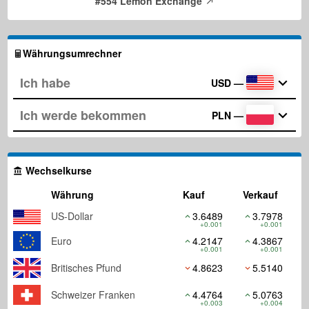
#554 Lemon Exchange
Währungsumrechner
USD
—
PLN
—
Wechselkurse
Währung
Kauf
Verkauf
US-Dollar
3.6489
3.7978
+0.001
+0.001
Euro
4.2147
4.3867
+0.001
+0.001
Britisches Pfund
4.8623
5.5140
Schweizer Franken
4.4764
5.0763
+0.003
+0.004