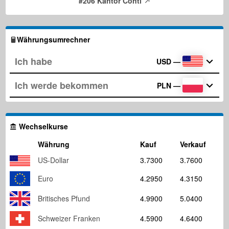
#206 Kantor Conti
Währungsumrechner
USD
—
PLN
—
Wechselkurse
Währung
Kauf
Verkauf
US-Dollar
3.7300
3.7600
Euro
4.2950
4.3150
Britisches Pfund
4.9900
5.0400
Schweizer Franken
4.5900
4.6400