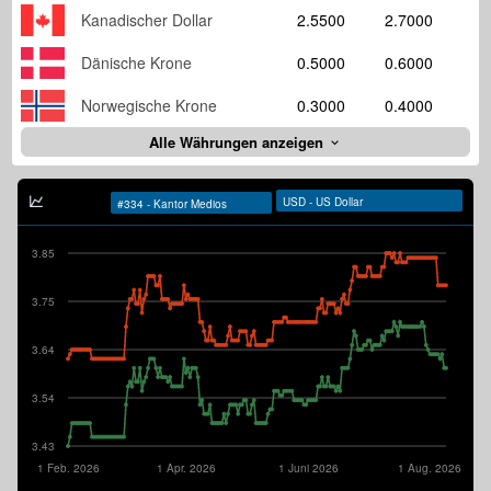
Kanadischer Dollar
2.5500
2.7000
Dänische Krone
0.5000
0.6000
Norwegische Krone
0.3000
0.4000
Alle Währungen anzeigen
3.85
3.75
3.64
3.54
3.43
1 Feb. 2026
1 Apr. 2026
1 Juni 2026
1 Aug. 2026