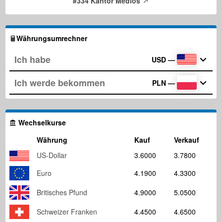
#334 Kantor Medios
Währungsumrechner
USD
—
PLN
—
Wechselkurse
Währung
Kauf
Verkauf
US-Dollar
3.6000
3.7800
Euro
4.1900
4.3300
Britisches Pfund
4.9000
5.0500
Schweizer Franken
4.4500
4.6500