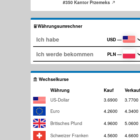
#350 Kantor Przemeks
Währungsumrechner
USD
—
PLN
—
Wechselkurse
Währung
Kauf
Verkau
US-Dollar
3.6900
3.7700
Euro
4.2600
4.3400
Britisches Pfund
4.9600
5.0600
Schweizer Franken
4.5600
4.6600