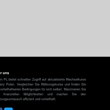
r uns
in PL bietet schnellen Zugriff auf aktualisierte Wechselkurse
ganz Polen. Vergleichen Sie Währungskurse und finden Sie
vorteilhaftesten Bedingungen für sich selbst. Maximieren Sie
e finanziellen Möglichkeiten und machen Sie den
ungsumtausch effizient und vorteilhaft.