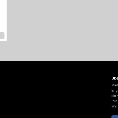
Übe
Minf
in 
die 
Ihr
Währ