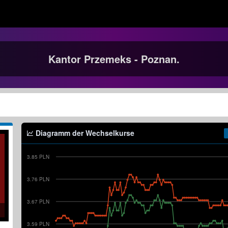
Kantor Przemeks - Poznan.
Diagramm der Wechselkurse
3.85 PLN
3.76 PLN
3.67 PLN
3.59 PLN