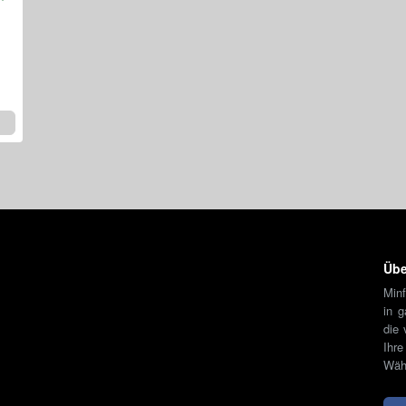
Übe
Minf
in 
die 
Ihr
Währ