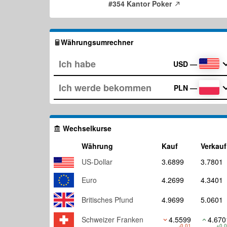
#354 Kantor Poker
Währungsumrechner
USD
—
PLN
—
Wechselkurse
Währung
Kauf
Verkauf
US-Dollar
3.6899
3.7801
Euro
4.2699
4.3401
Britisches Pfund
4.9699
5.0601
Schweizer Franken
4.5599
4.670
-0.01
+0.