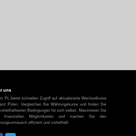
r uns
in PL bietet schnellen Zugriff auf aktualisierte Wechselkurse
ganz Polen. Vergleichen Sie Währungskurse und finden Sie
vorteilhaftesten Bedingungen für sich selbst. Maximieren Sie
e finanziellen Möglichkeiten und machen Sie den
ungsumtausch effizient und vorteilhaft.