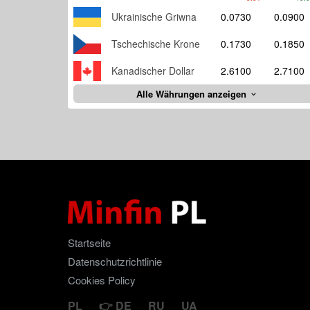
Ukrainische Griwna
0.0730
0.0900
Tschechische Krone
0.1730
0.1850
Kanadischer Dollar
2.6100
2.7100
Alle Währungen anzeigen
Startseite
Datenschutzrichtlinie
Cookies Policy
PL
DE
RU
UA