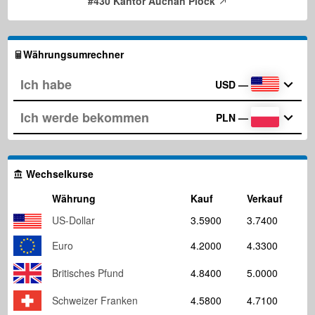
#430 Kantor Auchan Plock
Währungsumrechner
USD
—
PLN
—
Wechselkurse
Währung
Kauf
Verkauf
US-Dollar
3.5900
3.7400
Euro
4.2000
4.3300
Britisches Pfund
4.8400
5.0000
Schweizer Franken
4.5800
4.7100