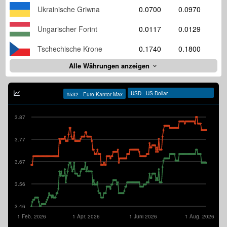
Ukrainische Griwna
0.0700
0.0970
Ungarischer Forint
0.0117
0.0129
Tschechische Krone
0.1740
0.1800
Alle Währungen anzeigen
3.87
3.77
3.67
3.56
3.46
1 Feb. 2026
1 Apr. 2026
1 Juni 2026
1 Aug. 2026