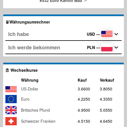
#532 Euro Kantor Max
Währungsumrechner
USD
—
PLN
—
Wechselkurse
Währung
Kauf
Verkauf
US-Dollar
3.6600
3.8050
Euro
4.2250
4.3350
Britisches Pfund
4.9500
5.0550
Schweizer Franken
4.5150
4.6450