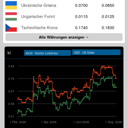
Ukrainische Griwna
0.0700
0.0850
Ungarischer Forint
0.0115
0.0125
Tschechische Krone
0.1740
0.1830
Alle Währungen anzeigen
3.84
3.76
3.67
3.59
3.51
1 Feb. 2026
1 Apr. 2026
1 Juni 2026
1 Aug. 2026