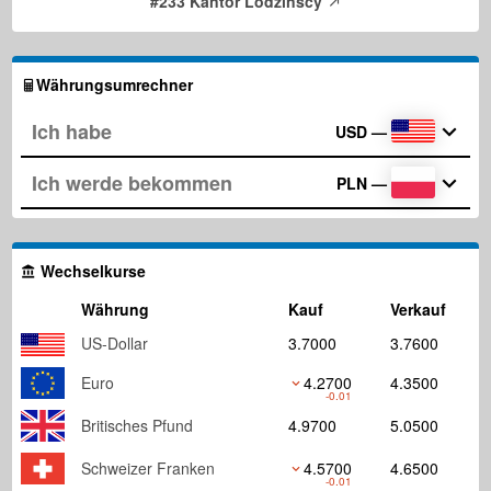
#233 Kantor Lodzinscy
Währungsumrechner
USD
—
PLN
—
Wechselkurse
Währung
Kauf
Verkauf
US-Dollar
3.7000
3.7600
Euro
4.2700
4.3500
-0.01
Britisches Pfund
4.9700
5.0500
Schweizer Franken
4.5700
4.6500
-0.01