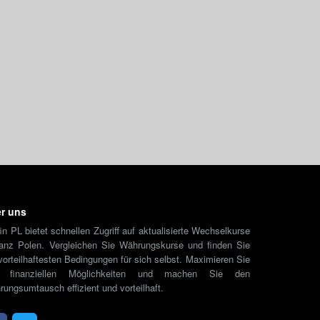
r uns
in PL bietet schnellen Zugriff auf aktualisierte Wechselkurse
ganz Polen. Vergleichen Sie Währungskurse und finden Sie
vorteilhaftesten Bedingungen für sich selbst. Maximieren Sie
e finanziellen Möglichkeiten und machen Sie den
ungsumtausch effizient und vorteilhaft.