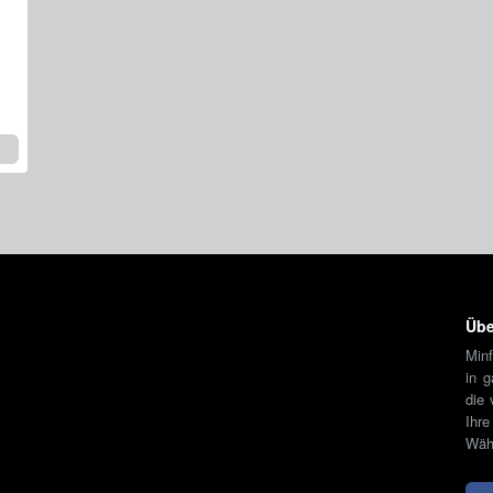
Übe
Minf
in 
die 
Ihr
Währ