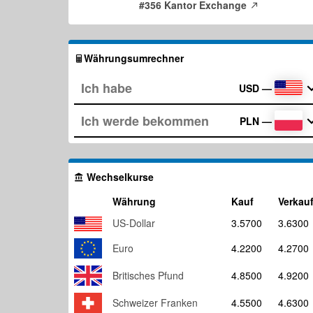
#356 Kantor Exchange
Währungsumrechner
USD
—
PLN
—
Wechselkurse
Währung
Kauf
Verkau
US-Dollar
3.5700
3.6300
Euro
4.2200
4.2700
Britisches Pfund
4.8500
4.9200
Schweizer Franken
4.5500
4.6300