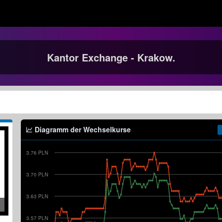
Kantor Exchange - Krakow.
Diagramm der Wechselkurse
3.76 PLN
3.70 PLN
3.63 PLN
3.57 PLN