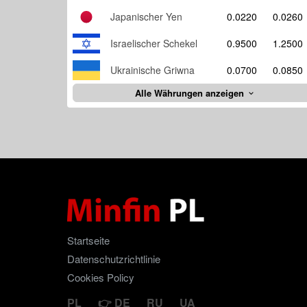
Japanischer Yen
0.0220
0.0260
Israelischer Schekel
0.9500
1.2500
Ukrainische Griwna
0.0700
0.0850
Alle Währungen anzeigen
Startseite
Datenschutzrichtlinie
Cookies Policy
PL
DE
RU
UA