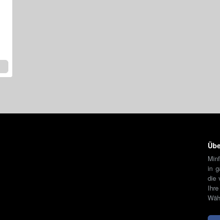
Übe
Minf
in 
die 
Ihr
Währ