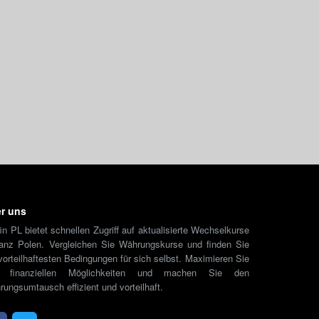
r uns
in PL bietet schnellen Zugriff auf aktualisierte Wechselkurse
ganz Polen. Vergleichen Sie Währungskurse und finden Sie
vorteilhaftesten Bedingungen für sich selbst. Maximieren Sie
e finanziellen Möglichkeiten und machen Sie den
ungsumtausch effizient und vorteilhaft.