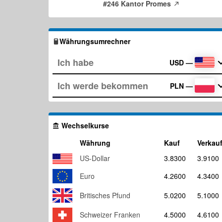
#246 Kantor Promes
Währungsumrechner
USD
—
PLN
—
Wechselkurse
Währung
Kauf
Verkau
US-Dollar
3.8300
3.9100
Euro
4.2600
4.3400
Britisches Pfund
5.0200
5.1000
Schweizer Franken
4.5000
4.6100