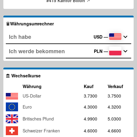
#415 Kantor Bilion
Währungsumrechner
USD
—
PLN
—
Wechselkurse
Währung
Kauf
Verkauf
US-Dollar
3.7300
3.7500
Euro
4.3000
4.3200
Britisches Pfund
4.9900
5.0300
Schweizer Franken
4.6000
4.6600