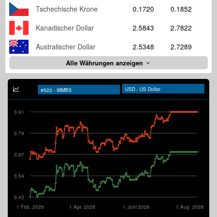
Tschechische Krone
0.1720
0.1852
Kanadischer Dollar
2.5843
2.7822
Australischer Dollar
2.5348
2.7289
Alle Währungen anzeigen
3.91
3.79
3.67
3.54
3.42
1 Feb. 2026
1 Apr. 2026
1 Juni 2026
1 Aug. 2026