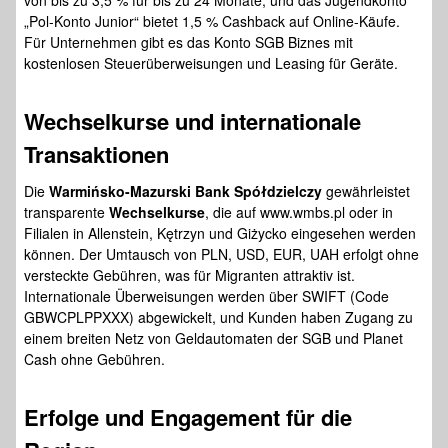
von bis zu 3,5 % für bis zu 24 Monate, und das Jugendkonto
„Pol-Konto Junior“ bietet 1,5 % Cashback auf Online-Käufe.
Für Unternehmen gibt es das Konto SGB Biznes mit
kostenlosen Steuerüberweisungen und Leasing für Geräte.
Wechselkurse und internationale
Transaktionen
Die
Warmińsko-Mazurski Bank Spółdzielczy
gewährleistet
transparente
Wechselkurse
, die auf www.wmbs.pl oder in
Filialen in Allenstein, Kętrzyn und Giżycko eingesehen werden
können. Der Umtausch von PLN, USD, EUR, UAH erfolgt ohne
versteckte Gebühren, was für Migranten attraktiv ist.
Internationale Überweisungen werden über SWIFT (Code
GBWCPLPPXXX) abgewickelt, und Kunden haben Zugang zu
einem breiten Netz von Geldautomaten der SGB und Planet
Cash ohne Gebühren.
Erfolge und Engagement für die