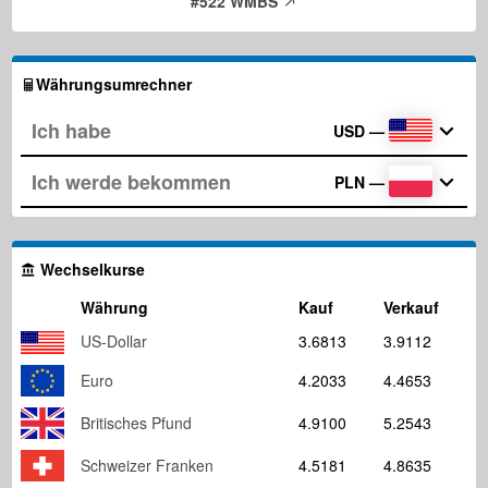
#522 WMBS
Währungsumrechner
USD
—
PLN
—
Wechselkurse
Währung
Kauf
Verkauf
US-Dollar
3.6813
3.9112
Euro
4.2033
4.4653
Britisches Pfund
4.9100
5.2543
Schweizer Franken
4.5181
4.8635