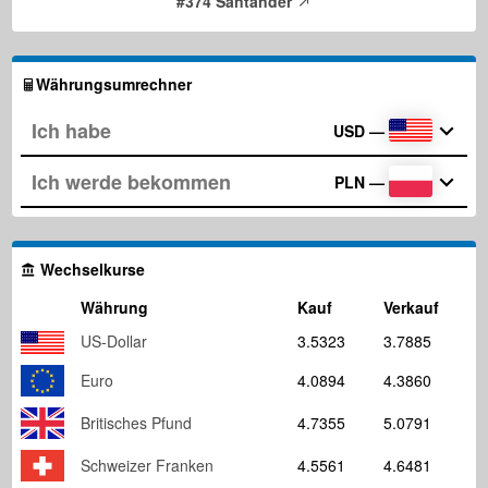
#374 Santander
Währungsumrechner
USD
—
PLN
—
Wechselkurse
Währung
Kauf
Verkauf
US-Dollar
3.5323
3.7885
Euro
4.0894
4.3860
Britisches Pfund
4.7355
5.0791
Schweizer Franken
4.5561
4.6481