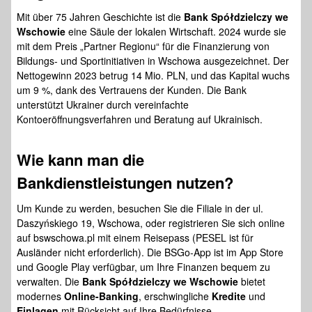
Mit über 75 Jahren Geschichte ist die
Bank Spółdzielczy we
Wschowie
eine Säule der lokalen Wirtschaft. 2024 wurde sie
mit dem Preis „Partner Regionu“ für die Finanzierung von
Bildungs- und Sportinitiativen in Wschowa ausgezeichnet. Der
Nettogewinn 2023 betrug 14 Mio. PLN, und das Kapital wuchs
um 9 %, dank des Vertrauens der Kunden. Die Bank
unterstützt Ukrainer durch vereinfachte
Kontoeröffnungsverfahren und Beratung auf Ukrainisch.
Wie kann man die
Bankdienstleistungen
nutzen?
Um Kunde zu werden, besuchen Sie die Filiale in der ul.
Daszyńskiego 19, Wschowa, oder registrieren Sie sich online
auf bswschowa.pl mit einem Reisepass (PESEL ist für
Ausländer nicht erforderlich). Die BSGo-App ist im App Store
und Google Play verfügbar, um Ihre Finanzen bequem zu
verwalten. Die
Bank Spółdzielczy we Wschowie
bietet
modernes
Online-Banking
, erschwingliche
Kredite
und
Einlagen
mit Rücksicht auf Ihre Bedürfnisse.