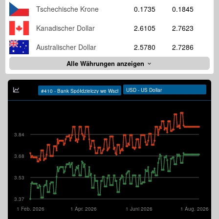
Tschechische Krone
0.1735
0.1845
Kanadischer Dollar
2.6105
2.7623
Australischer Dollar
2.5780
2.7286
Alle Währungen anzeigen
3.84
3.68
3.53
3.37
1 Feb. 2026
1 Apr. 2026
1 Juni 2026
1 Aug. 2026