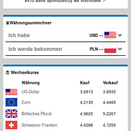
#410 Bank Spółdzielczy we Wschowie
Währungsumrechner
USD
—
PLN
—
Wechselkurse
Währung
Kauf
Verkauf
US-Dollar
3.6913
3.8935
Euro
4.2130
4.4465
Britisches Pfund
4.9625
5.2267
Schweizer Franken
4.6288
4.7255