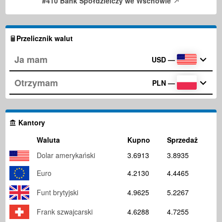
#410 Bank Spółdzielczy we Wschowie
Przelicznik walut
USD
—
PLN
—
Kantory
Waluta
Kupno
Sprzedaż
Dolar amerykański
3.6913
3.8935
Euro
4.2130
4.4465
Funt brytyjski
4.9625
5.2267
Frank szwajcarski
4.6288
4.7255