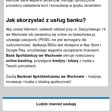
klientów. Bank wspiera Ukraińców, oferując uproszczone
procedury zakładania kont i konsultacje w języku ukraińskim.
Jak skorzystać z
usług banku
?
Aby zostać klientem, odwiedź oddział przy ul. Daszyńskiego 19
we Wschowie lub zarejestruj się online na bswschowa.pl,
używając paszportu (PESEL nie jest wymagany dla
cudzoziemców). Aplikacja BSGo jest dostępna w App Store i
Google Play, umożliwiając wygodne zarządzanie finansami.
Bank Spółdzielczy we Wschowie
oferuje nowoczesny
online-banking
, przystępne
kredyty
i
lokaty
z myślą o
Twoich potrzebach.
Zaufaj
Bankowi Spółdzielczemu we Wschowie
– tradycja,
innowacje i troska o lokalną społeczność!
Ludzie również szukają