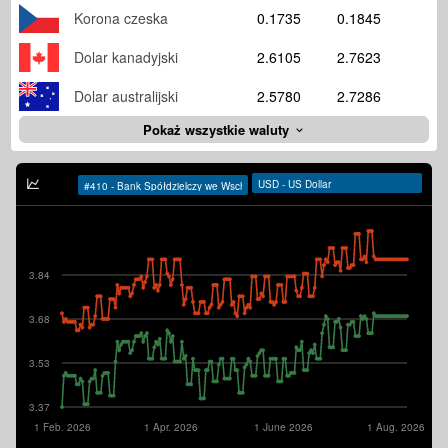
Korona czeska
0.1735
0.1845
Dolar kanadyjski
2.6105
2.7623
Dolar australijski
2.5780
2.7286
Pokaż wszystkie waluty
3.84
3.68
3.53
3.37
1 Feb. 2026
1 Apr. 2026
1 June 2026
1 Aug. 2026